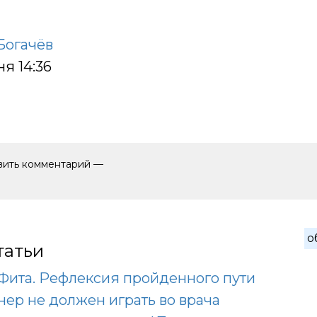
Богачёв
я 14:36
авить комментарий —
о
татьи
сФита. Рефлексия пройденного пути
нер не должен играть во врача