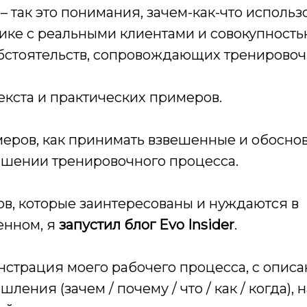
 – так это понимания, зачем-как-что использ
ике с реальными клиентами и совокупност
бстоятельств, сопровождающих тренировоч
текста и практических примеров.
меров, как принимать взвешенные и обосно
ошении тренировочного процесса.
ов, которые заинтересованы и нуждаются в
нном, я
запустил блог Evo Insider
.
нстрация моего рабочего процесса, с опис
ления (зачем / почему / что / как / когда),