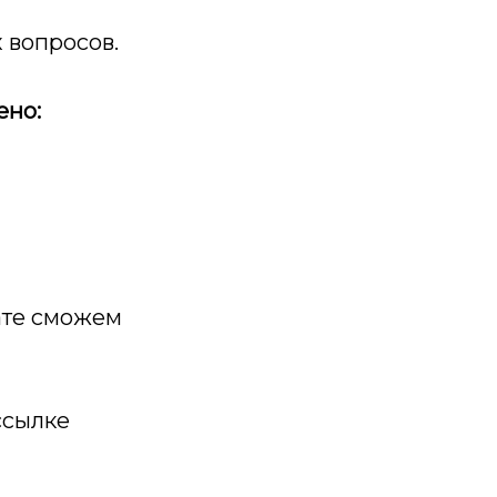
 вопросов.
ено:
мате сможем
ссылке