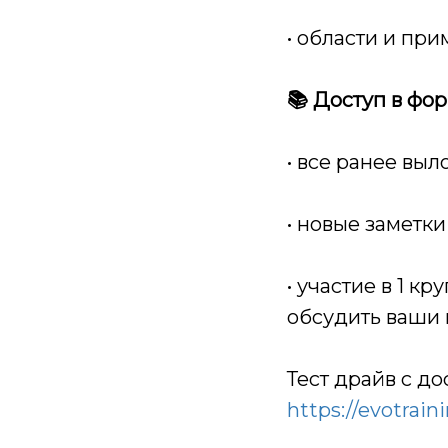
• области и пр
📚 Доступ в фо
• все ранее вы
• новые заметки
• участие в 1 к
обсудить ваши 
Тест драйв с д
https://evotraini