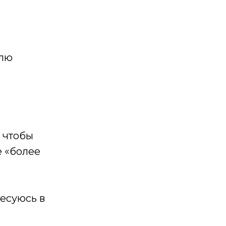
елю
 чтобы
е «более
ресуюсь в