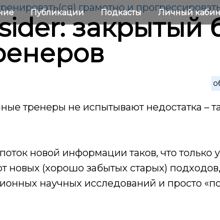
 тренировать(ся) грамотно и прогрессироват
ние
Публикации
Подкасты
Личный каби
nsider: закрытый 
ренеров
о
ные тренеры не испытывают недостатка – та
 поток новой информации таков, что только 
от новых (хорошо забытых старых) подходов
ионных научных исследований и просто «п