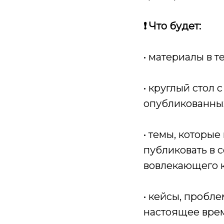
❗️ Что будет:
• материалы в 
• круглый стол
опубликованны
• темы, которы
публиковать в 
вовлекающего к
• кейсы, пробл
настоящее вре