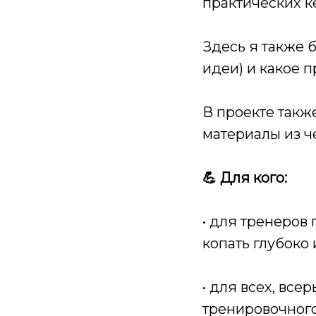
практических к
Здесь я также б
идеи) и какое 
В проекте так
материалы из ч
💪 Для кого:
• для тренеров
копать глубоко
• для всех, вс
тренировочного