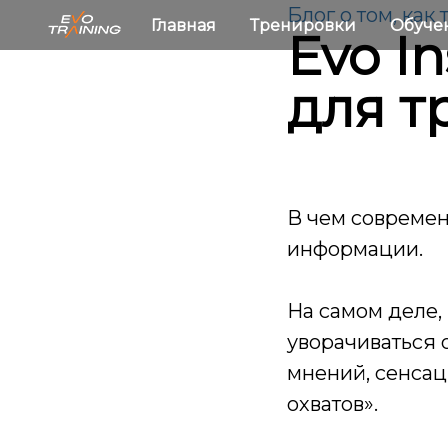
Блог о том, как
Главная
Тренировки
Обуче
Evo I
для т
В чем современ
информации.
На самом деле,
уворачиваться 
мнений, сенсац
охватов».