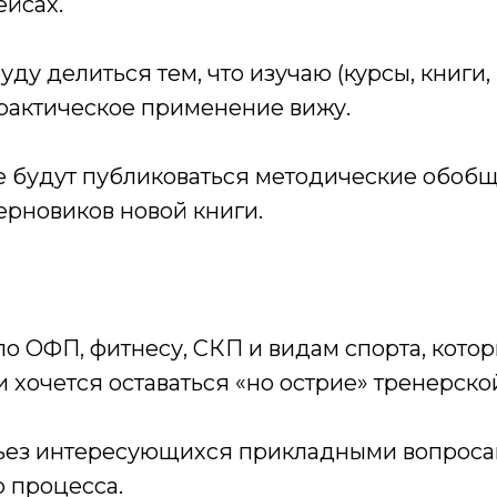
ейсах.
уду делиться тем, что изучаю (курсы, книги
практическое применение вижу.
же будут публиковаться методические обо
ерновиков новой книги.
 по ОФП, фитнесу, СКП и видам спорта, кото
 и хочется оставаться «но острие» тренерск
ерьез интересующихся прикладными вопрос
 процесса.