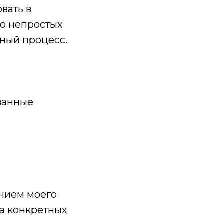
овать в
ью непростых
ный процесс.
ванные
анием моего
 на конкретных