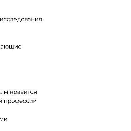
, исследования,
бщающие
рым нравится
ой профессии
ами