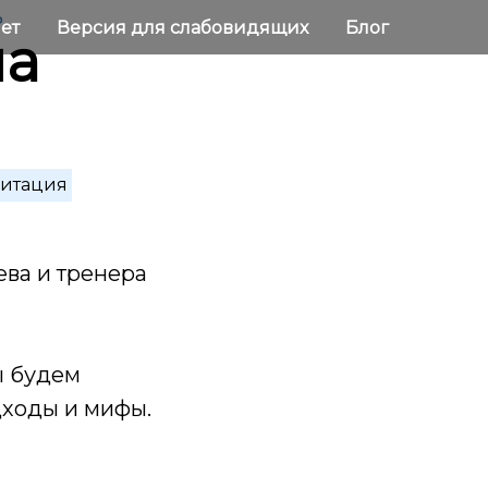
ь
нет
Версия для слабовидящих
Блог
на
итация
ева и тренера
ы будем
дходы и мифы.