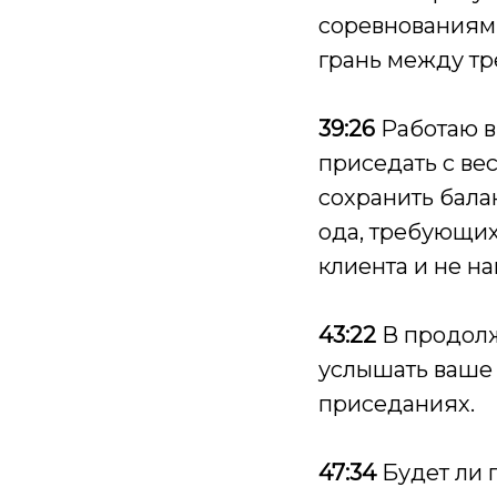
соревнованиями
грань между т
39:26
Работаю в 
приседать с вес
сохранить бала
ода, требующи
клиента и не н
43:22
В продолж
услышать ваше 
приседаниях.
47:34
Будет ли п