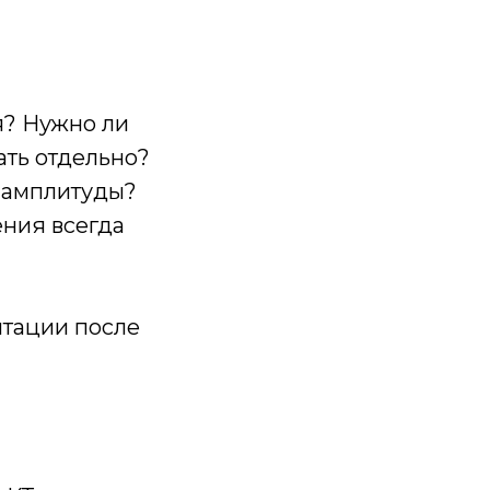
я? Нужно ли
ать отдельно?
 амплитуды?
ения всегда
итации после