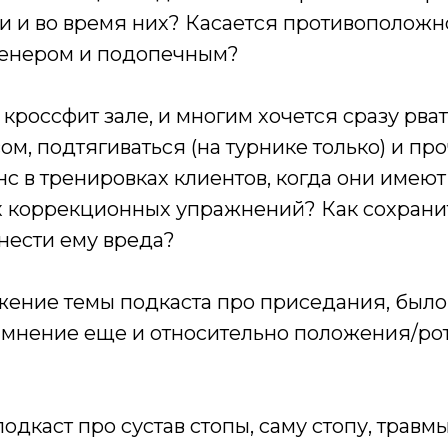
 и во время них? Касается противоположно
ренером и подопечным?
кроссфит зале, и многим хочется сразу рва
ом, подтягиваться (на турнике только) и про
нс в тренировках клиентов, когда они имею
х коррекционных упражнений? Как сохрани
анести ему вреда?
ение темы подкаста про приседания, было
мнение еще и относительно положения/рот
одкаст про сустав стопы, саму стопу, травм