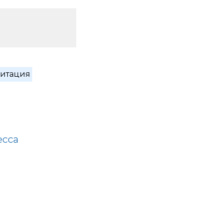
итация
есса