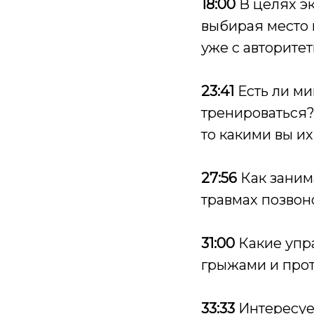
18:00
В целях эк
выбирая место п
уже с авторите
23:41
Есть ли ми
тренироваться?
то какими вы и
27:56
Как заним
травмах позвон
31:00
Какие упр
грыжами и про
33:33
Интересуе