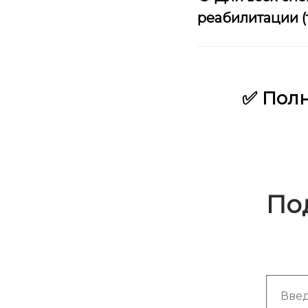
реабилитации (т
✅ Полн
По