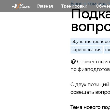
Блог о том, как
Главная
Тренировки
Обуче
Подка
вопр
обучение тренеро
соревнования
та
🎧
Совместный в
по физподготов
С двух позиций
освещать вопро
Тема нового под