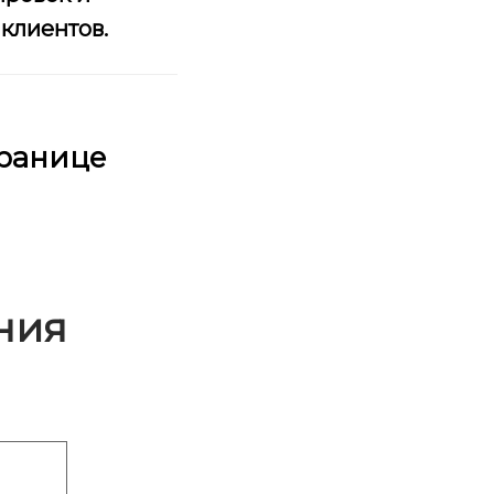
 клиентов.
транице
ния