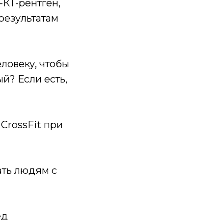
КТ-рентген,
 результатам
ловеку, чтобы
й? Если есть,
CrossFit при
ть людям с
ед