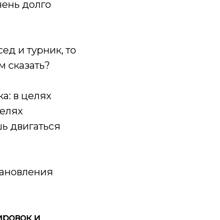
чень долго
ед и турник, то
м сказать?
а: в целях
целях
ь двигаться
тановления
ировок и