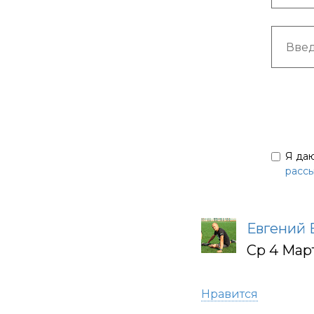
Я да
расс
Евгений 
Ср 4 Мар
Нравится