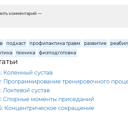
авить комментарий —
в
подкаст
профилактика травм
развитие
реабил
ктика
техника
физподготовка
татьи
: Коленный сустав
9: Программирование тренировочного проц
: Локтевой сустав
8: Спорные моменты приседаний
5: Концентрическое сокращение