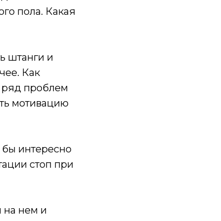
го пола. Какая
ть штанги и
чее. Как
т ряд проблем
ть мотивацию
 бы интересно
ации стоп при
ы на нем и