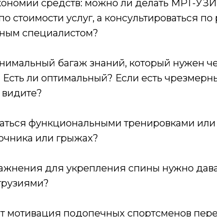
ономии средств: можно ли делать МРТ-УЗИ-
о стоимости услуг, а консультироваться по
тным специалистом?
нимальный багаж знаний, который нужен че
 Есть ли оптимальный? Если есть чрезмерны
х видите?
аться функциональными тренировками или 
очника или грыжах?
ажнения для укрепления спины нужно дава
трузиями?
т мотивация подопечных спортсменов пер