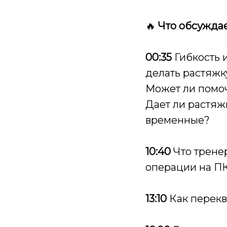
🔥
Что обсуждае
00:35
Гибкость и
делать растяжк
Может ли помо
Дает ли растяж
временные?
10:40
Что трене
операции на П
13:10
Как перекв