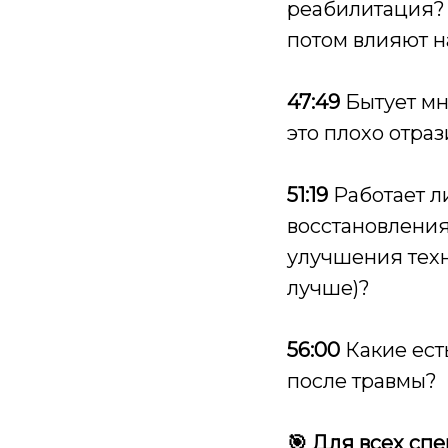
реабилитация? 
потом влияют н
47:49
Бытует мне
это плохо отраз
51:19
Работает ли
восстановления
улучшения техн
лучше)?
56:00
Какие ест
после травмы?
🎯 Для всех сп