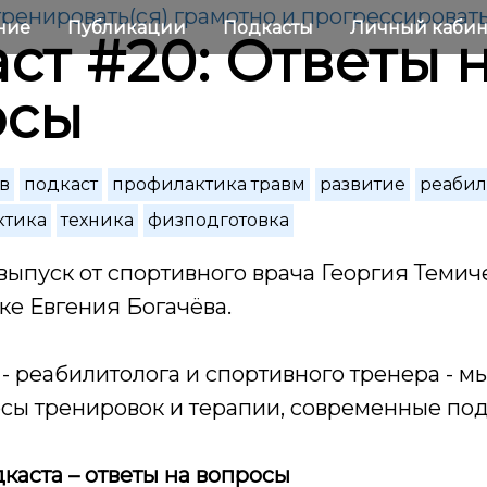
 тренировать(ся) грамотно и прогрессироват
ние
Публикации
Подкасты
Личный каби
ст #20: Ответы 
осы
в
подкаст
профилактика травм
развитие
реабил
ктика
техника
физподготовка
ыпуск от спортивного врача Георгия Темич
ке Евгения Богачёва.
 -
реабилитолога и спортивного тренера
- м
сы тренировок и терапии, современные по
каста – ответы на вопросы