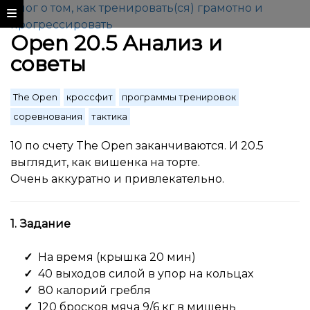
Блог о том, как тренировать(ся) грамотно и
прогрессировать
Open 20.5 Анализ и
советы
The Open
кроссфит
программы тренировок
соревнования
тактика
10 по счету The Open заканчиваются. И 20.5
выглядит, как вишенка на торте.
Очень аккуратно и привлекательно.
1. Задание
На время (крышка 20 мин)
40 выходов силой в упор на кольцах
80 калорий гребля
120 бросков мяча 9/6 кг в мишень