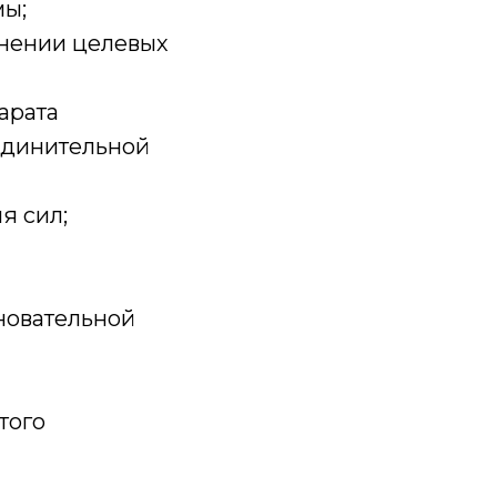
мы;
лнении целевых
арата
оединительной
я сил;
новательной
того