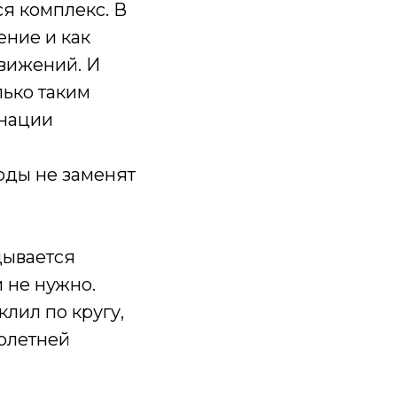
ся комплекс. В
ение и как
движений. И
лько таким
инации
оды не заменят
дывается
 не нужно.
лил по кругу,
голетней