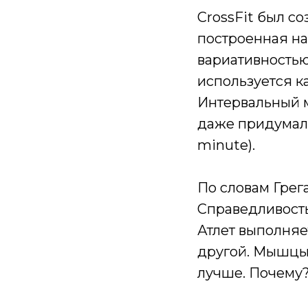
CrossFit был с
построенная н
вариативностью
используется к
Интервальный м
даже придумали
minute).
По словам Грег
Справедливость
Атлет выполняе
другой. Мышцы 
лучше. Почему