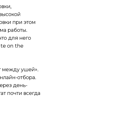
овки,
высокой
овки при этом
ма работы.
что для него
te on the
т между ушей».
нлайн-отбора.
ерез день-
ат почти всегда