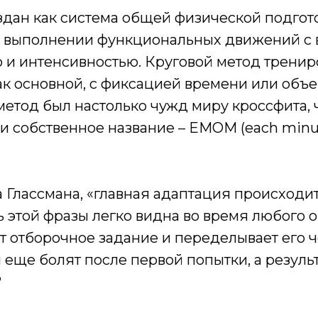
оздан как система общей физической подгот
а выполнении функциональных движений с 
 и интенсивностью. Круговой метод тренир
ак основной, с фиксацией времени или объе
етод был настолько чужд миру кроссфита, 
 собственное название – EMOM (each minu
а Глассмана, «главная адаптация происходи
 этой фразы легко видна во время любого о
т отборочное задание и переделывает его ч
еще болят после первой попытки, а результ
?