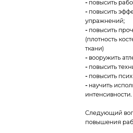
-
повысить рабо
-
повысить эффе
упражнений;
-
повысить проч
(плотность кос
ткани)
-
вооружить атл
-
повысить техн
-
повысить псих
-
научить испол
интенсивности.
Следующий вопр
повышения раб