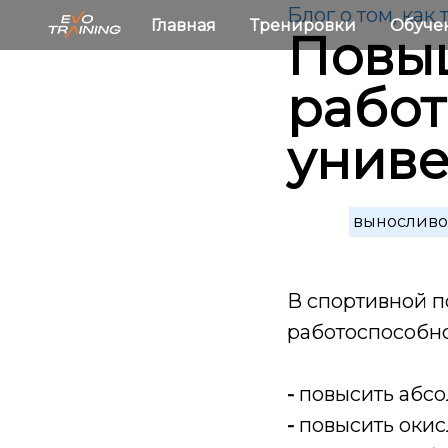
Блог о том, как
Главная
Тренировки
Обуче
Повы
работ
униве
выносливо
В спортивной п
работоспособно
-
повысить абсо
-
повысить окис