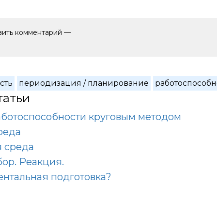
авить комментарий —
сть
периодизация / планирование
работоспособн
татьи
аботоспособности круговым методом
реда
 среда
ор. Реакция.
ентальная подготовка?