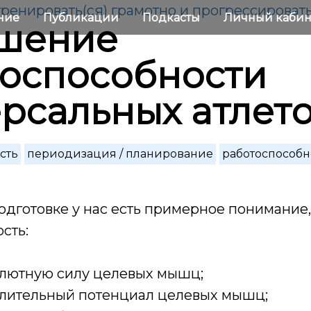
 тренировать(ся) грамотно и прогрессироват
ние
Публикации
Подкасты
Личный каби
шение
оспособности
рсальных атлет
сть
периодизация / планирование
работоспособн
одготовке у нас есть примерное понимание,
сть:
лютную силу целевых мышц;
лительный потенциал целевых мышц;