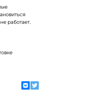
ные
тановиться
не работает.
товке