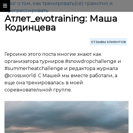
Блог о том, как тренировать(ся) грамотно и
прогрессировать
Атлет_evotraining: Маша
Кодинцева
отзывы клиентов
Героиню этого поста многие знают как
организатора турниров #snowdropchallenge и
#summerheatchallenge и редактора журнала
@cross.world. С Машей мы вместе работали, а
еще она тренировалась в моей
соревновательной группе.