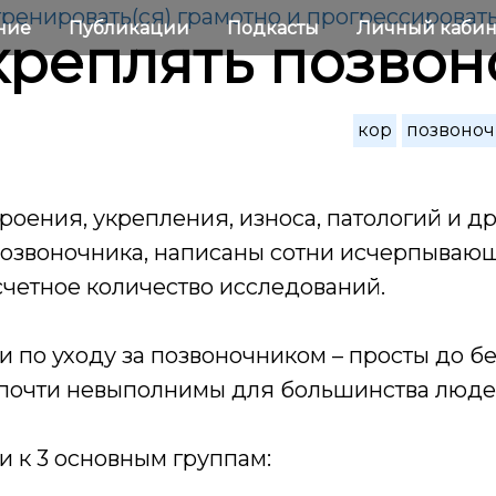
 тренировать(ся) грамотно и прогрессироват
ние
Публикации
Подкасты
Личный каби
креплять позво
кор
позвоно
роения, укрепления, износа, патологий и д
озвоночника, написаны сотни исчерпываю
четное количество исследований.
 по уходу за позвоночником – просты до б
почти невыполнимы для большинства люде
и к 3 основным группам: