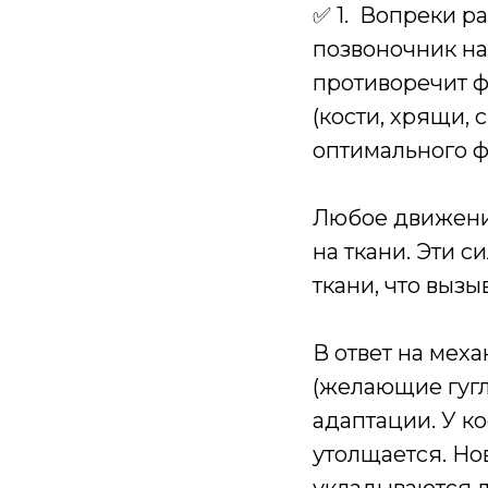
✅ 1. Вопреки р
позвоночник на
противоречит ф
(кости, хрящи,
оптимального 
Любое движени
на ткани. Эти с
ткани, что выз
В ответ на мех
(желающие гугл
адаптации. У к
утолщается. Но