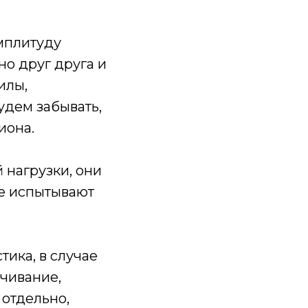
.
мплитуду
но друг друга и
илы,
удем забывать,
иона.
 нагрузки, они
е испытывают
тика, в случае
учивание,
 отдельно,