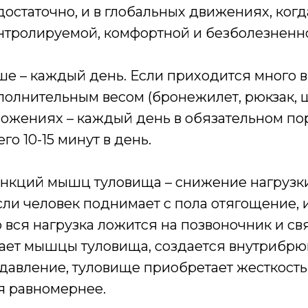
остаточно, и в глобальных движениях, когда
нтролируемой, комфортной и безболезненн
ше – каждый день. Если приходится много 
полнительным весом (бронежилет, рюкзак, шл
ложениях – каждый день в обязательном по
о 10-15 минут в день.
ункций мышц туловища – снижение нагрузк
сли человек поднимает с пола отягощение,
 вся нагрузка ложится на позвоночник и св
гает мышцы туловища, создается внутрибр
давление, туловище приобретает жесткость,
я равномернее.