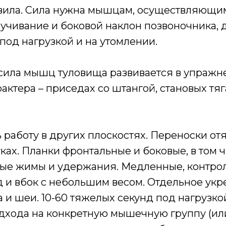
авила. Сила нужна мышцам, осуществляющи
ручивание и боковой наклон позвоночника, 
под нагрузкой и на утомлении.
сила мышц туловища развивается в упражн
актера – приседах со штангой, становых тяга
 работу в других плоскостях. Переноски от
ках. Планки фронтальные и боковые, в том ч
ые жимы и удержания. Медленные, контр
 и вбок с небольшим весом. Отдельное ук
а и шеи. 10-60 тяжелых секунд под нагрузко
одхода на конкретную мышечную группу (ил