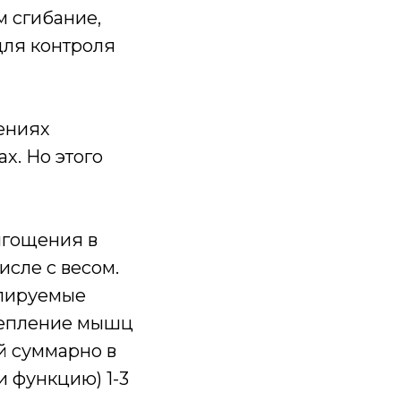
м сгибание,
для контроля
ениях
х. Но этого
ягощения в
исле с весом.
олируемые
репление мышц
й суммарно в
и функцию) 1-3