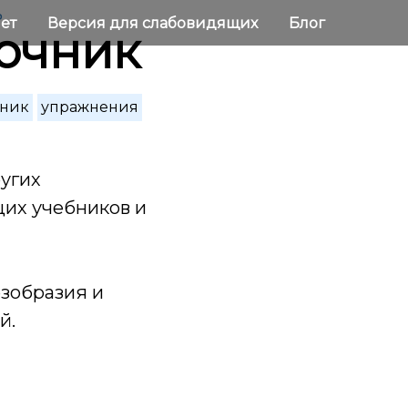
ь
нет
Версия для слабовидящих
Блог
ночник
чник
упражнения
ругих
щих учебников и
езобразия и
й.