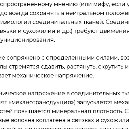
аспространённому мнению (или мифу, если у
до всегда сохранять в нейтральном положен
изиологии соединительных тканей. Соедин
 связки и сухожилия и др.) требуют движени
функционирования.
е сопряжено с определенными силами, в
илы стремятся сдавить, растянуть, скрутить 
ывает механическое напряжение.
аническое напряжение в соединительных тк
ят «механотрансдукция») запускается мех
остей повышается минеральная плотность. 
вые волокна коллагена в связках и сухожил