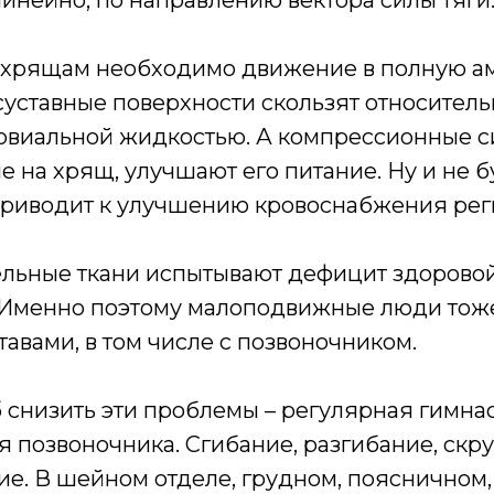
инейно, по направлению вектора силы тяги
 хрящам необходимо движение в полную а
 суставные поверхности скользят относитель
овиальной жидкостью. А компрессионные с
 на хрящ, улучшают его питание. Ну и не б
приводит к улучшению кровоснабжения рег
льные ткани испытывают дефицит здоровой
 Именно поэтому малоподвижные люди тож
тавами, в том числе с позвоночником.
 снизить эти проблемы – регулярная гимнас
я позвоночника. Сгибание, разгибание, скр
ие. В шейном отделе, грудном, поясничном,