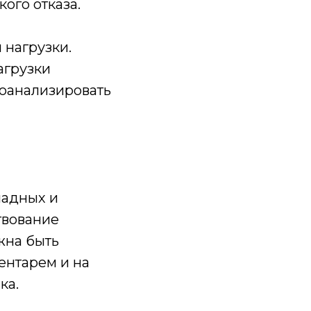
ого отказа.
 нагрузки.
агрузки
роанализировать
ладных и
твование
жна быть
вентарем и на
ка.