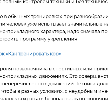
с полным контролем техники и без техническ
о в обычных тренировках при разнообразии
сли человек уже испытывает значительные н
о-прикладного характера, надо сначала п
е строить программу укрепления.
к «Как тренировать кор»
троля позвоночника в спортивных или прик
но-прикладных движениях. Это совершенс
вышеперечисленных движений. Техника дол
, чтобы в разных условиях, с неудобным ин
чалось сохранять безопасность позвоночни