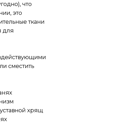
годно), что
ии, это
ительные ткани
я для
оздействующими
или сместить
анях
анизм
Суставной хрящ
иях