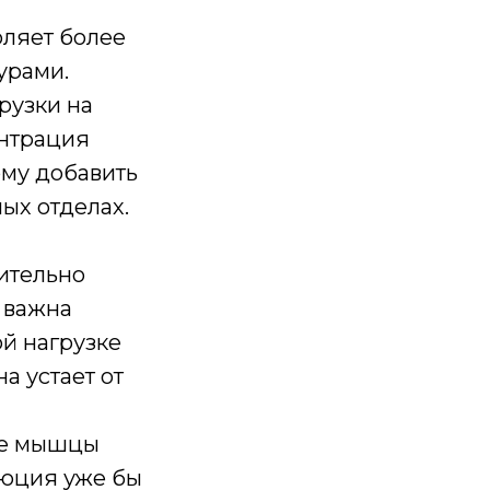
оляет более
урами.
рузки на
ентрация
ому добавить
ых отделах.
ительно
 важна
й нагрузке
а устает от
все мышцы
люция уже бы