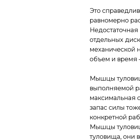
Это справедлив
равномерно рас
Недостаточная 
отдельных диск
механической н
объем и время 
Мышцы туловищ
выполняемой р
максимальная с
запас силы тож
конкретной раб
Мышцы туловища
туловища, они 