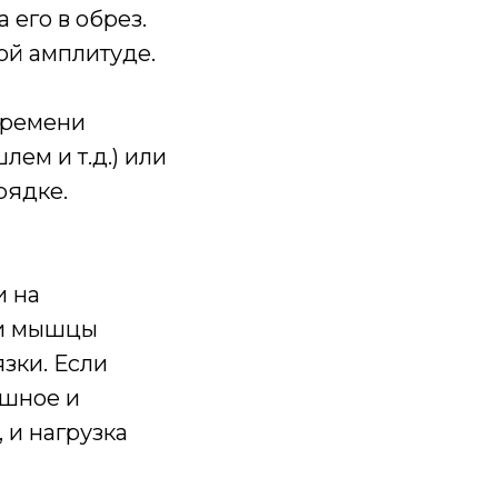
 его в обрез.
ой амплитуде.
времени
ем и т.д.) или
рядке.
и на
 и мышцы
язки. Если
юшное и
 и нагрузка