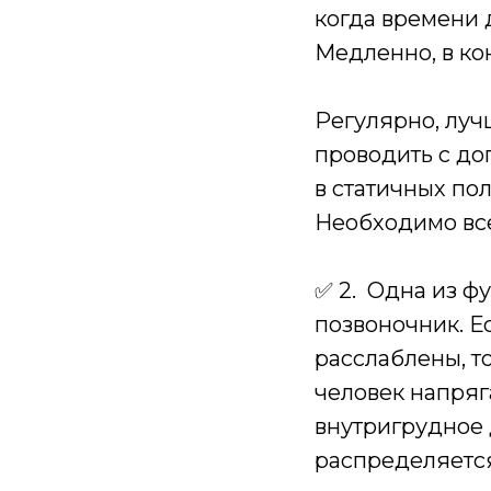
когда времени д
Медленно, в ко
Регулярно, луч
проводить с до
в статичных по
Необходимо всег
✅ 2. Одна из ф
позвоночник. Е
расслаблены, то
человек напря
внутригрудное 
распределяетс