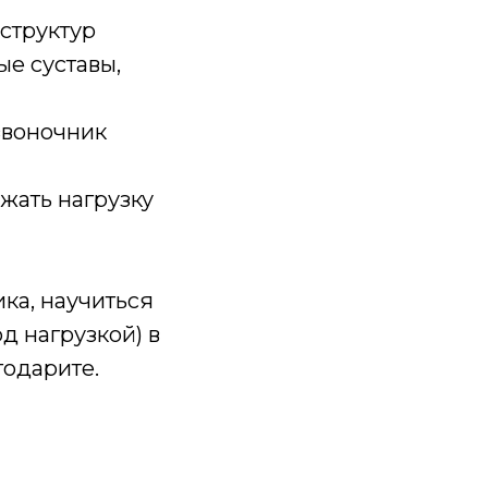
структур
ые суставы,
озвоночник
жать нагрузку
ка, научиться
д нагрузкой) в
годарите.