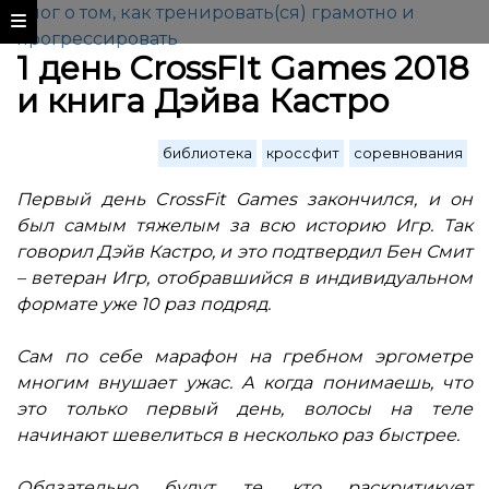
Блог о том, как тренировать(ся) грамотно и
прогрессировать
1 день CrossFIt Games 2018
и книга Дэйва Кастро
библиотека
кроссфит
соревнования
Первый день CrossFit Games закончился, и он
был самым тяжелым за всю историю Игр. Так
говорил Дэйв Кастро, и это подтвердил Бен Смит
– ветеран Игр, отобравшийся в индивидуальном
формате уже 10 раз подряд.
Сам по себе марафон на гребном эргометре
многим внушает ужас. А когда понимаешь, что
это только первый день, волосы на теле
начинают шевелиться в несколько раз быстрее.
Обязательно будут те, кто раскритикует