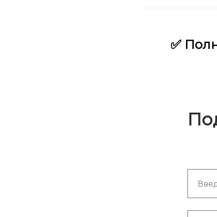
✅ Полн
По