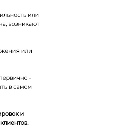
бильность или
на, возникают
ижения или
 первично -
ть в самом
ировок и
 клиентов.