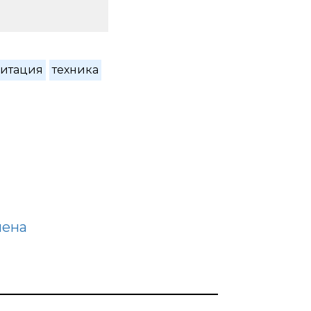
итация
техника
лена