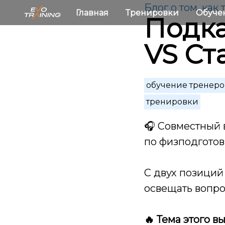
Блог о том, как
Главная
Тренировки
Обуче
Подка
VS Ст
обучение тренеро
тренировки
🎧
Совместный в
по физподготов
С двух позиций
освещать вопро
🔥 Тема этого 