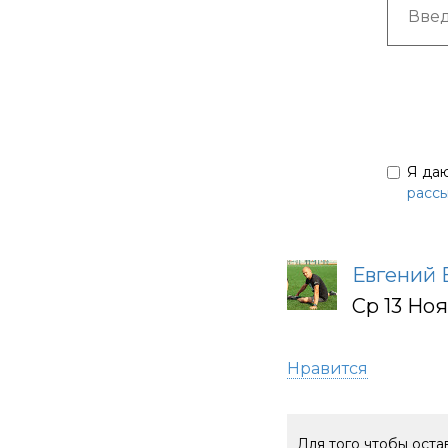
Я да
расс
Евгений 
Ср 13 Но
Нравится
Для того чтобы ост