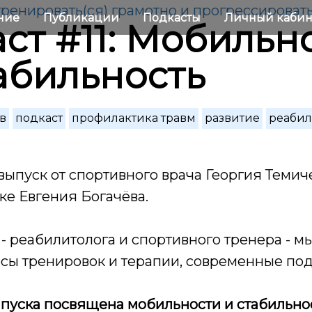
 тренировать(ся) грамотно и прогрессироват
ние
Публикации
Подкасты
Личный каби
ст #11: Мобильн
абильность
в
подкаст
профилактика травм
развитие
реабил
ыпуск от спортивного врача Георгия Темич
ке Евгения Богачёва.
 -
реабилитолога и спортивного тренера
- м
сы тренировок и терапии, современные по
выпуска посвящена мобильности и стабильно