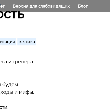
ь
нет
Версия для слабовидящих
Блог
ость
итация
техника
ева и тренера
ы будем
дходы и мифы.
сти.