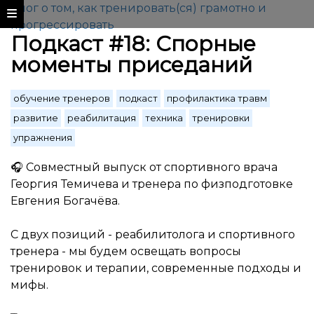
Блог о том, как тренировать(ся) грамотно и
прогрессировать
Подкаст #18: Спорные
моменты приседаний
обучение тренеров
подкаст
профилактика травм
развитие
реабилитация
техника
тренировки
упражнения
🎧
Совместный выпуск от спортивного врача
Георгия Темичева и тренера по физподготовке
Евгения Богачёва.
С двух позиций -
реабилитолога и спортивного
тренера
- мы будем освещать вопросы
тренировок и терапии, современные подходы и
мифы.